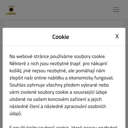
Pizzerie U ledňáčka
X
Cookie
Pod Kaštany 525, Lukov 763 17, Czech Republic
Restaurace otevřena pro
Na webové stránce používáme soubory cookie.
Místní objednávky:
11:00 - 21:00
Některé z nich jsou nezbytné (např. pro nákupní
Online objednávky (Vyzvednutí):
11:00 - 19:00
košík), jiné nejsou nezbytné, ale pomáhají nám
zlepšit naši online nabídku a ekonomicky fungovat.
Souhlas zahrnuje všechny předem vybrané nebo
Svou objednávku si však můžeš i vyzvednout v naší
vámi zvolené soubory cookie a související údaje
restauraci!
uložené na vašem koncovém zařízení a jejich
následné čtení a následné zpracování osobních
Zvol čas vyzvednutí
údajů.
S používáním souborů cookie, které nejsou nezbytné,