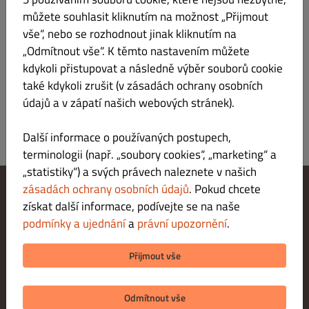
Nabídka
Pracovní doba
Info
můžete souhlasit kliknutím na možnost „Přijmout
vše“, nebo se rozhodnout jinak kliknutím na
„Odmítnout vše“. K těmto nastavením můžete
Vše
Pizza
Předkrmy
Polévky
Italské krémové risotto
N
kdykoli přistupovat a následně výběr souborů cookie
také kdykoli zrušit (v zásadách ochrany osobních
V této kategorii nebyla nalezena žádná položka nabídky.
údajů a v zápatí našich webových stránek).
Další informace o používaných postupech,
terminologii (např. „soubory cookies“, „marketing“ a
„statistiky“) a svých právech naleznete v našich
zásadách ochrany osobních údajů
. Pokud chcete
získat další informace, podívejte se na naše
Změnit nastavení souborů cookie
Kontaktuj nás
podmínky a ujednání
a
právní upozornění
.
Zásady ochrany osobních údajů
Podmínky a ujednání
Přijmout vše
Právní upozornění
METODY PLATBY PŘI VYZVEDNUTÍ
Odmítnout vše